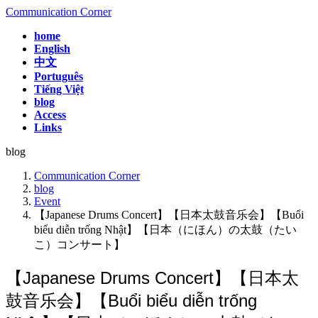
コ
ナ
Communication Corner
ン
ビ
home
テ
ゲ
English
ン
ー
中文
ツ
シ
Português
へ
ョ
Tiếng Việt
ス
ン
blog
Access
キ
に
Links
ッ
移
プ
動
blog
Communication Corner
blog
Event
【Japanese Drums Concert】【日本太鼓音乐会】【Buổi
biểu diễn trống Nhật】【日本（にほん）の太鼓（たい
こ）コンサート】
【Japanese Drums Concert】【日本太
鼓音乐会】【Buổi biểu diễn trống