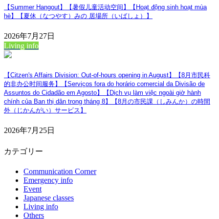
【Summer Hangout】【暑假儿童活动空间】【Hoạt động sinh hoạt mùa
hè】【夏休（なつやす）みの 居場所（いばしょ）】
2026年7月27日
Living info
【Citzen's Affairs Division: Out-of-hours opening in August】【8月市民科
的非办公时间服务】【Serviços fora do horário comercial da Divisão de
Assuntos do Cidadão em Agosto】【Dịch vụ làm việc ngoài giờ hành
chính của Ban thị dân trong tháng 8】【8月の市民課（しみんか）の時間
外（じかんがい）サービス】
2026年7月25日
カテゴリー
Communication Corner
Emergency info
Event
Japanese classes
Living info
Others