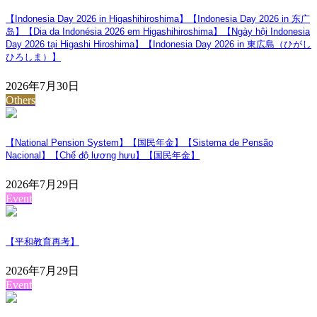
【Indonesia Day 2026 in Higashihiroshima】【Indonesia Day 2026 in 东广
岛】【Dia da Indonésia 2026 em Higashihiroshima】【Ngày hội Indonesia
Day 2026 tại Higashi Hiroshima】【Indonesia Day 2026 in 東広島（ひがし
ひろしま）】
2026年7月30日
Others
【National Pension System】【国民年金】【Sistema de Pensão
Nacional】【Chế độ lương hưu】【国民年金】
2026年7月29日
Event
【平和教育再考】
2026年7月29日
Event