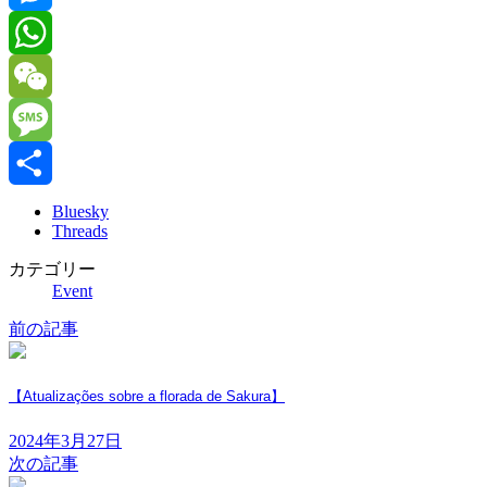
Messenger
WhatsApp
WeChat
Message
共
Bluesky
Threads
有
カテゴリー
Event
前の記事
【Atualizações sobre a florada de Sakura】
2024年3月27日
次の記事