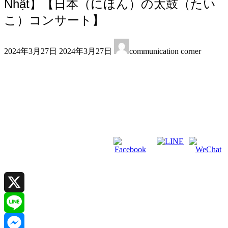
Nhật】【日本（にほん）の太鼓（たい
こ）コンサート】
最
2024年3月27日
2024年3月27日
communication corner
終
更
新
日
時
:
X
Line