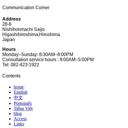
Communication Corner
Address
28-6
Nishihonmachi Saijo
Higashihiroshima,Hiroshima
Japan
Hours
Monday–Sunday: 8:30AM–8:00PM
Consultation service hours : 9:00AM–5:00PM
Tel: 082-423-1922
Contents
home
English
中文
Português
Tiếng Việt
blog
Access
Links