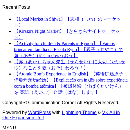
Recent Posts
【Local Market in Shiwa】【志和（しわ）のマーケッ
ト】
【Kirakira Night Market】【きらきらナイトマーケッ
ト】
【Activity for children & Parents in Ryuoh】【Vamos
brincar em família na Escola Ryuo】【親子（おやこ）で
遊（あそ）ぼうinりゅうおう】
【赤（あか）ちゃん先生（せんせい）に大切（たいせ
つ）なことを教（おそ）わろう！】
【Atomic Bomb Experience in English】【英语讲述原子
弹爆炸亲历经历】【Explicação em inglês sobre experiência
com a bomba atômica】【被爆体験（ひばくたいけん）
を 英語（えいご）で 話（はな）します】
Copyright © Communication Corner All Rights Reserved.
Powered by
WordPress
with
Lightning Theme
&
VK All in
One Expansion Unit
MENU