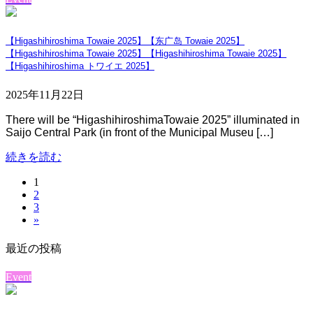
【Higashihiroshima Towaie 2025】【东广岛 Towaie 2025】
【Higashihiroshima Towaie 2025】【Higashihiroshima Towaie 2025】
【Higashihiroshima トワイエ 2025】
2025年11月22日
There will be “HigashihiroshimaTowaie 2025” illuminated in
Saijo Central Park (in front of the Municipal Museu […]
続きを読む
固
1
投
固
2
定
稿
固
3
定
ペ
»
定
ペ
ー
の
ペ
ー
ジ
最近の投稿
ペ
ー
ジ
ジ
ー
Event
ジ