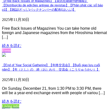
【Free Back Issues of Magazines】【杂志往期期刊的领取】
【Distribuição de edições antigas de revistas】【Phân phát các số báo
cũ】【雑誌(ざっし)バックナンバーの配布(はいふ)】
2025年11月30日
Free Back Issues of Magazines You can take home old
foreign and Japanese magazines from the Hiroshima Internat
[…]
続きを読む
Event
【End of Year Social Gathering】【年终交流会】【Buổi giao lưu cuối
năm】【年（とし）の 終（お）わり 交流会（こうりゅうかい）】
2025年11月30日
On Sunday, December 21, from 1:30 PM to 3:30 PM, there
will be a year-end exchange event with people of variou […]
続きを読む
Living info