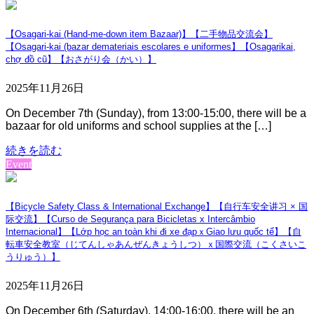
【Osagari-kai (Hand-me-down item Bazaar)】【二手物品交流会】
【Osagari-kai (bazar demateriais escolares e uniformes】【Osagarikai,
chợ đồ cũ】【おさがり会（かい）】
2025年11月26日
On December 7th (Sunday), from 13:00-15:00, there will be a
bazaar for old uniforms and school supplies at the […]
続きを読む
Event
【Bicycle Safety Class & International Exchange】【自行车安全讲习 × 国
际交流】【Curso de Segurança para Bicicletas x Intercâmbio
Internacional】【Lớp học an toàn khi đi xe đạpｘGiao lưu quốc tế】【自
転車安全教室（じてんしゃあんぜんきょうしつ）ｘ国際交流（こくさいこ
うりゅう）】
2025年11月26日
On December 6th (Saturday), 14:00-16:00, there will be an