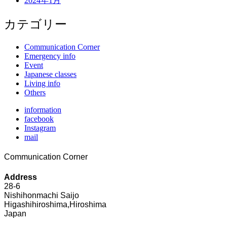
2024年1月
カテゴリー
Communication Corner
Emergency info
Event
Japanese classes
Living info
Others
information
facebook
Instagram
mail
Communication Corner
Address
28-6
Nishihonmachi Saijo
Higashihiroshima,Hiroshima
Japan