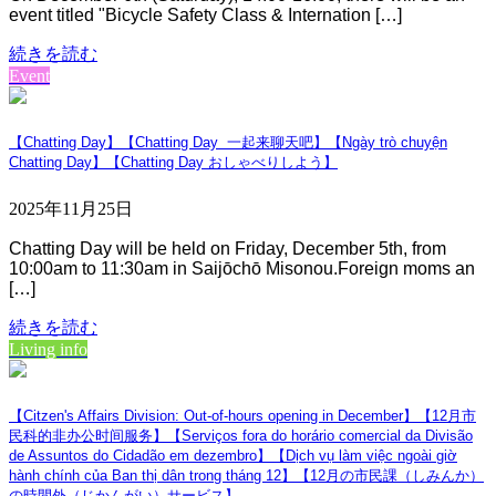
event titled "Bicycle Safety Class & Internation […]
続きを読む
Event
【Chatting Day】【Chatting Day 一起来聊天吧】【Ngày trò chuyện
Chatting Day】【Chatting Day おしゃべりしよう】
2025年11月25日
Chatting Day will be held on Friday, December 5th, from
10:00am to 11:30am in Saijōchō Misonou.Foreign moms an
[…]
続きを読む
Living info
【Citzen's Affairs Division: Out-of-hours opening in December】【12月市
民科的非办公时间服务】【Serviços fora do horário comercial da Divisão
de Assuntos do Cidadão em dezembro】【Dịch vụ làm việc ngoài giờ
hành chính của Ban thị dân trong tháng 12】【12月の市民課（しみんか）
の時間外（じかんがい）サービス】