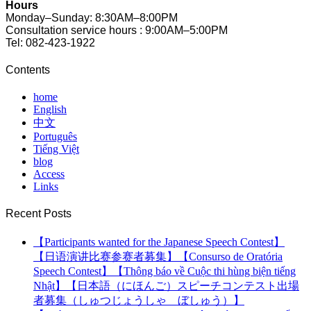
Hours
Monday–Sunday: 8:30AM–8:00PM
Consultation service hours : 9:00AM–5:00PM
Tel: 082-423-1922
Contents
home
English
中文
Português
Tiếng Việt
blog
Access
Links
Recent Posts
【Participants wanted for the Japanese Speech Contest】
【日语演讲比赛参赛者募集】【Consurso de Oratória
Speech Contest】【Thông báo về Cuộc thi hùng biện tiếng
Nhật】【日本語（にほんご）スピーチコンテスト出場
者募集（しゅつじょうしゃ ぼしゅう）】