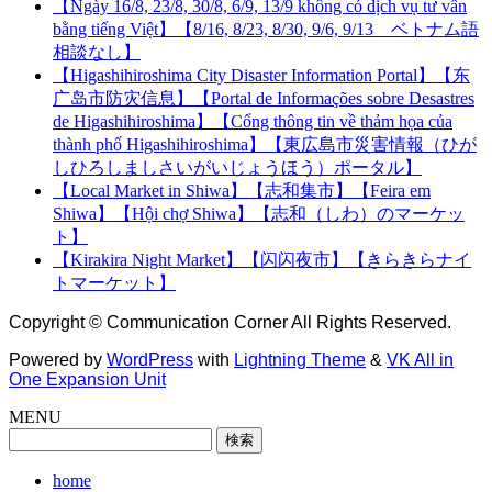
【Ngày 16/8, 23/8, 30/8, 6/9, 13/9 không có dịch vụ tư vấn
bằng tiếng Việt】【8/16, 8/23, 8/30, 9/6, 9/13 ベトナム語
相談なし】
【Higashihiroshima City Disaster Information Portal】【东
广岛市防灾信息】【Portal de Informações sobre Desastres
de Higashihiroshima】【Cổng thông tin về thảm họa của
thành phố Higashihiroshima】【東広島市災害情報（ひが
しひろしましさいがいじょうほう）ポータル】
【Local Market in Shiwa】【志和集市】【Feira em
Shiwa】【Hội chợ Shiwa】【志和（しわ）のマーケッ
ト】
【Kirakira Night Market】【闪闪夜市】【きらきらナイ
トマーケット】
Copyright © Communication Corner All Rights Reserved.
Powered by
WordPress
with
Lightning Theme
&
VK All in
One Expansion Unit
MENU
検
索:
home