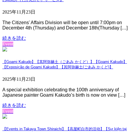
2025年11月23日
The Citizens' Affairs Division will be open until 7:00pm on
December 4th (Thursday) and December 18th(Thursday […]
続きを読む
Event
【Goami Kakudo】【其阿弥赫土（ごあみ かくど）】【Goami Kakudo】
【Exposição de Goami Kakudo】【其阿弥赫土(ごあみ かくど)】
2025年11月23日
A special exhibition celebrating the 100th anniversary of
Japanese painter Goami Kakudo’s birth is now on view […]
続きを読む
Event
【Events in Takaya Town Shiraichi】【高屋町白市的活动】【Sự kiện tại