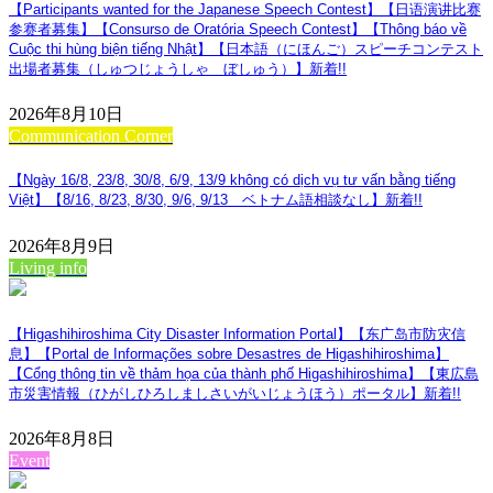
送
【Participants wanted for the Japanese Speech Contest】【日语演讲比赛
参赛者募集】【Consurso de Oratória Speech Contest】【Thông báo về
り
Cuộc thi hùng biện tiếng Nhật】【日本語（にほんご）スピーチコンテスト
出場者募集（しゅつじょうしゃ ぼしゅう）】
新着!!
2026年8月10日
Communication Corner
【Ngày 16/8, 23/8, 30/8, 6/9, 13/9 không có dịch vụ tư vấn bằng tiếng
Việt】【8/16, 8/23, 8/30, 9/6, 9/13 ベトナム語相談なし】
新着!!
2026年8月9日
Living info
【Higashihiroshima City Disaster Information Portal】【东广岛市防灾信
息】【Portal de Informações sobre Desastres de Higashihiroshima】
【Cổng thông tin về thảm họa của thành phố Higashihiroshima】【東広島
市災害情報（ひがしひろしましさいがいじょうほう）ポータル】
新着!!
2026年8月8日
Event