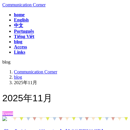
コ
ナ
Communication Corner
ン
ビ
home
テ
ゲ
English
ン
ー
中文
ツ
シ
Português
へ
ョ
Tiếng Việt
ス
ン
blog
Access
キ
に
Links
ッ
移
プ
動
blog
Communication Corner
blog
2025年11月
2025年11月
Event