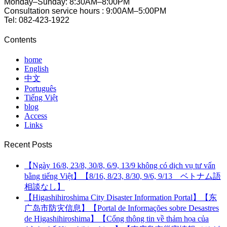
Monday–Sunday: 8:30AM–8:00PM
Consultation service hours : 9:00AM–5:00PM
Tel: 082-423-1922
Contents
home
English
中文
Português
Tiếng Việt
blog
Access
Links
Recent Posts
【Ngày 16/8, 23/8, 30/8, 6/9, 13/9 không có dịch vụ tư vấn
bằng tiếng Việt】【8/16, 8/23, 8/30, 9/6, 9/13 ベトナム語
相談なし】
【Higashihiroshima City Disaster Information Portal】【东
广岛市防灾信息】【Portal de Informações sobre Desastres
de Higashihiroshima】【Cổng thông tin về thảm họa của