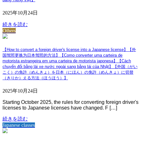
2025年10月24日
続きを読む
Others
【How to convert a foreign driver's license into a Japanese license】【外
国驾照更换为日本驾照的方法】【Como converter uma carteira de
motorista estrangeira em uma carteira de motorista japonesa】【Cách
chuyển đổi bằng lái xe nước ngoài sang bằng lái của Nhật】【外国（がい
こく）の免許（めんきょ）を日本（にほん）の免許（めんきょ）に切替
（きりか）える方法（ほうほう）】
2025年10月24日
Starting October 2025, the rules for converting foreign driver's
licenses to Japanese licenses have changed. F […]
続きを読む
Japanese classes