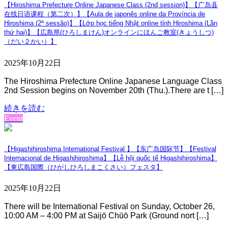
【Hiroshima Prefecture Online Japanese Class (2nd session)】【广岛县
在线日语课程（第二次）】【Aula de japonês online da Província de
Hiroshima (2ª sessão)】【Lớp học tiếng Nhật online tỉnh Hiroshima (Lần
thứ hai)】【広島県(ひろしまけん)オンラインにほんご教室(きょうしつ)
（だい２かい）】
2025年10月22日
The Hiroshima Prefecture Online Japanese Language Class
2nd Session begins on November 20th (Thu.).There are t […]
続きを読む
Event
【Higashihiroshima International Festival 】【东广岛国际节】【Festival
Internacional de Higashihiroshima】【Lễ hội quốc tế Higashihiroshima】
【東広島国際（ひがしひろしまこくさい）フェスタ】
2025年10月22日
There will be International Festival on Sunday, October 26,
10:00 AM – 4:00 PM at Saijō Chūō Park (Ground nort […]