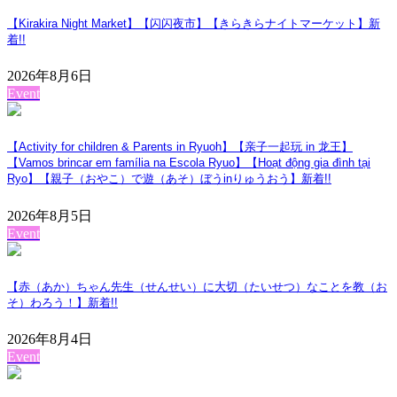
【Kirakira Night Market】【闪闪夜市】【きらきらナイトマーケット】
新
着!!
2026年8月6日
Event
【Activity for children & Parents in Ryuoh】【亲子一起玩 in 龙王】
【Vamos brincar em família na Escola Ryuo】【Hoạt động gia đình tại
Ryo】【親子（おやこ）で遊（あそ）ぼうinりゅうおう】
新着!!
2026年8月5日
Event
【赤（あか）ちゃん先生（せんせい）に大切（たいせつ）なことを教（お
そ）わろう！】
新着!!
2026年8月4日
Event