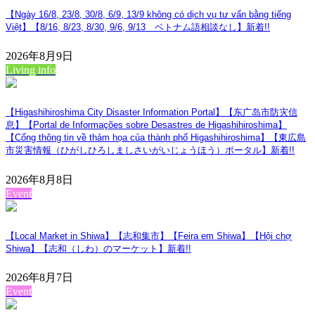
ジ
【Ngày 16/8, 23/8, 30/8, 6/9, 13/9 không có dịch vụ tư vấn bằng tiếng
送
Việt】【8/16, 8/23, 8/30, 9/6, 9/13 ベトナム語相談なし】
新着!!
り
2026年8月9日
Living info
【Higashihiroshima City Disaster Information Portal】【东广岛市防灾信
息】【Portal de Informações sobre Desastres de Higashihiroshima】
【Cổng thông tin về thảm họa của thành phố Higashihiroshima】【東広島
市災害情報（ひがしひろしましさいがいじょうほう）ポータル】
新着!!
2026年8月8日
Event
【Local Market in Shiwa】【志和集市】【Feira em Shiwa】【Hội chợ
Shiwa】【志和（しわ）のマーケット】
新着!!
2026年8月7日
Event