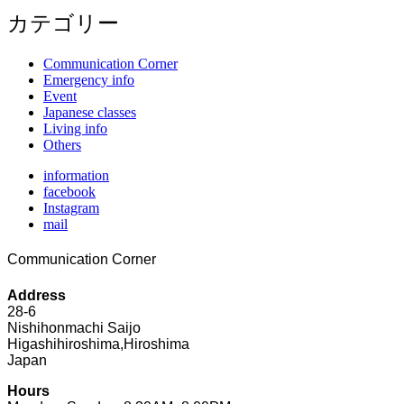
カテゴリー
Communication Corner
Emergency info
Event
Japanese classes
Living info
Others
information
facebook
Instagram
mail
Communication Corner
Address
28-6
Nishihonmachi Saijo
Higashihiroshima,Hiroshima
Japan
Hours