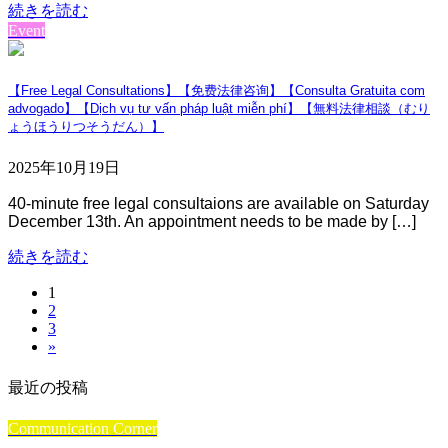
続きを読む
Event
【Free Legal Consultations】【免费法律咨询】【Consulta Gratuita com
advogado】【Dịch vụ tư vấn pháp luật miễn phí】【無料法律相談（むり
ょうほうりつそうだん）】
2025年10月19日
40-minute free legal consultaions are available on Saturday
December 13th. An appointment needs to be made by […]
続きを読む
固
1
投
固
2
定
稿
固
3
定
ペ
»
定
ペ
ー
の
ペ
ー
ジ
最近の投稿
ペ
ー
ジ
ジ
ー
Communication Corner