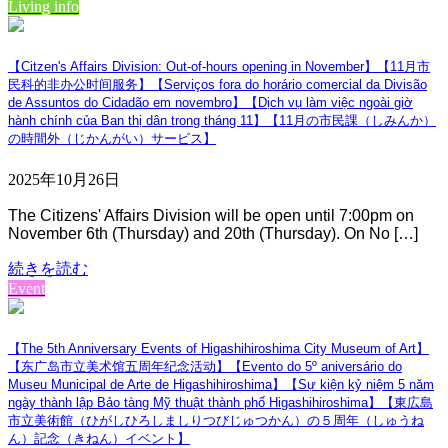
Living info
【Citzen's Affairs Division: Out-of-hours opening in November】【11月市
民科的非办公时间服务】【Serviços fora do horário comercial da Divisão
de Assuntos do Cidadão em novembro】【Dịch vụ làm việc ngoài giờ
hành chính của Ban thị dân trong tháng 11】【11月の市民課（しみんか）
の時間外（じかんがい）サービス】
2025年10月26日
The Citizens' Affairs Division will be open until 7:00pm on
November 6th (Thursday) and 20th (Thursday). On No […]
続きを読む
Event
【The 5th Anniversary Events of Higashihiroshima City Museum of Art】
【东广岛市立美术馆五周年纪念活动】【Evento do 5º aniversário do
Museu Municipal de Arte de Higashihiroshima】【Sự kiện kỷ niệm 5 năm
ngày thành lập Bảo tàng Mỹ thuật thành phố Higashihiroshima】【東広島
市立美術館（ひがしひろしましりつびじゅつかん）の５周年（しゅうね
ん）記念（きねん）イベント】