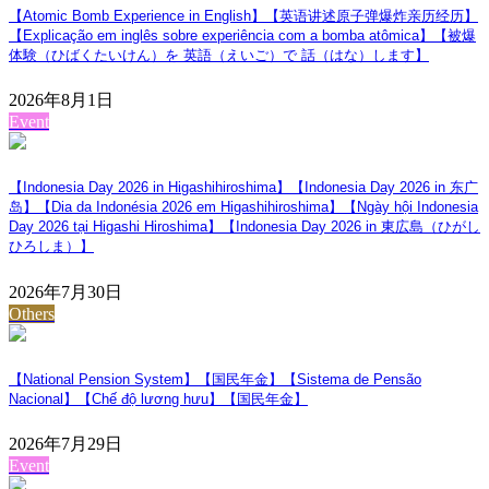
【Atomic Bomb Experience in English】【英语讲述原子弹爆炸亲历经历】
【Explicação em inglês sobre experiência com a bomba atômica】【被爆
体験（ひばくたいけん）を 英語（えいご）で 話（はな）します】
2026年8月1日
Event
【Indonesia Day 2026 in Higashihiroshima】【Indonesia Day 2026 in 东广
岛】【Dia da Indonésia 2026 em Higashihiroshima】【Ngày hội Indonesia
Day 2026 tại Higashi Hiroshima】【Indonesia Day 2026 in 東広島（ひがし
ひろしま）】
2026年7月30日
Others
【National Pension System】【国民年金】【Sistema de Pensão
Nacional】【Chế độ lương hưu】【国民年金】
2026年7月29日
Event