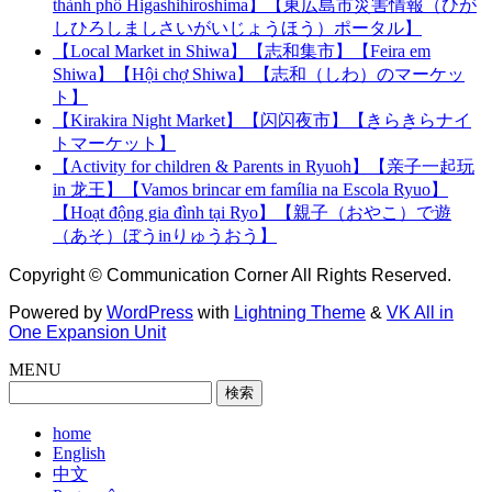
thành phố Higashihiroshima】【東広島市災害情報（ひが
しひろしましさいがいじょうほう）ポータル】
【Local Market in Shiwa】【志和集市】【Feira em
Shiwa】【Hội chợ Shiwa】【志和（しわ）のマーケッ
ト】
【Kirakira Night Market】【闪闪夜市】【きらきらナイ
トマーケット】
【Activity for children & Parents in Ryuoh】【亲子一起玩
in 龙王】【Vamos brincar em família na Escola Ryuo】
【Hoạt động gia đình tại Ryo】【親子（おやこ）で遊
（あそ）ぼうinりゅうおう】
Copyright © Communication Corner All Rights Reserved.
Powered by
WordPress
with
Lightning Theme
&
VK All in
One Expansion Unit
MENU
検
索:
home
English
中文