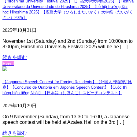
【Hiroshima University Festival 2025】【广岛大学大学祭2025】【Festival
Universitário da Universidade de Hiroshima 2025】【Lễ hội trường Đại
học Hiroshima 2025】【広島大学（ひろしまだいがく）大学祭（だいがく
さい）2025】
2025年10月31日
November 1st (Saturday) and 2nd (Sunday) from 10:00am to
8:00pm, Hiroshima University Festival 2025 will be he […]
続きを読む
Event
【Japanese Speech Contest for Foreign Residents】【外国人日语演讲比
赛】【Concurso de Oratória em Japonês Speech Contest】【Cuộc thi
hùng biện tiếng Nhật】【日本語（にほんご）スピーチコンテスト】
2025年10月29日
On 9 November (Sunday), from 13:30 to 16:00, a Japanese
speech contest will be held at Azalea Hall on the 3rd […]
続きを読む