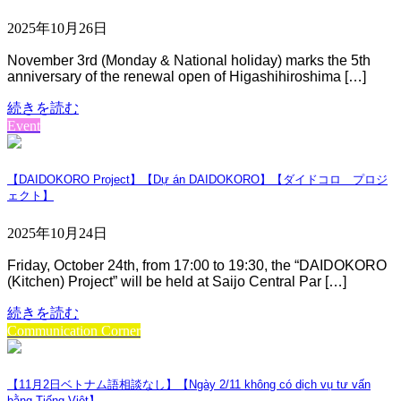
2025年10月26日
November 3rd (Monday & National holiday) marks the 5th
anniversary of the renewal open of Higashihiroshima […]
続きを読む
Event
【DAIDOKORO Project】【Dự án DAIDOKORO】【ダイドコロ プロジ
ェクト】
2025年10月24日
Friday, October 24th, from 17:00 to 19:30, the “DAIDOKORO
(Kitchen) Project” will be held at Saijo Central Par […]
続きを読む
Communication Corner
【11月2日ベトナム語相談なし】【Ngày 2/11 không có dịch vụ tư vấn
bằng Tiếng Việt】