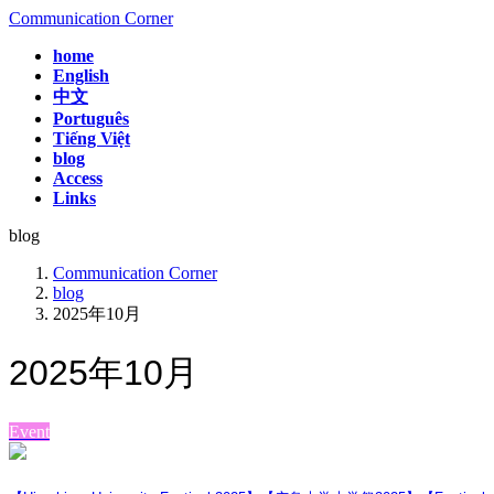
コ
ナ
Communication Corner
ン
ビ
home
テ
ゲ
English
ン
ー
中文
ツ
シ
Português
へ
ョ
Tiếng Việt
ス
ン
blog
Access
キ
に
Links
ッ
移
プ
動
blog
Communication Corner
blog
2025年10月
2025年10月
Event