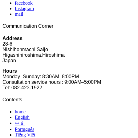
facebook
Instagram
mail
Communication Corner
Address
28-6
Nishihonmachi Saijo
Higashihiroshima,Hiroshima
Japan
Hours
Monday–Sunday: 8:30AM–8:00PM
Consultation service hours : 9:00AM–5:00PM
Tel: 082-423-1922
Contents
home
English
中文
Português
Tiếng Việt